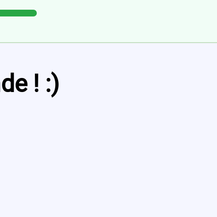
e ! :)