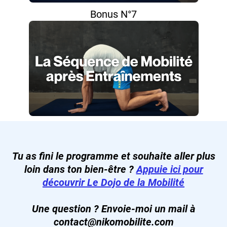
Bonus N°7
Tu as fini le programme et souhaite aller plus
loin dans ton bien-être ?
Appuie ici pour
découvrir Le Dojo de la Mobilité
Une question ? Envoie-moi un mail à
contact@nikomobilite.com