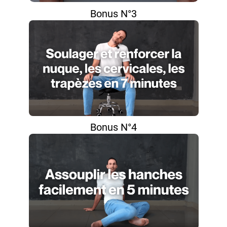
Bonus N°3
Bonus N°4