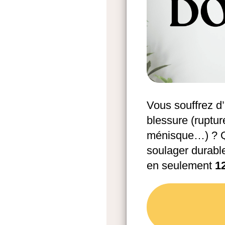
Vous souffrez d
blessure (ruptur
ménisque…) ? Qu
soulager durabl
en seulement
1